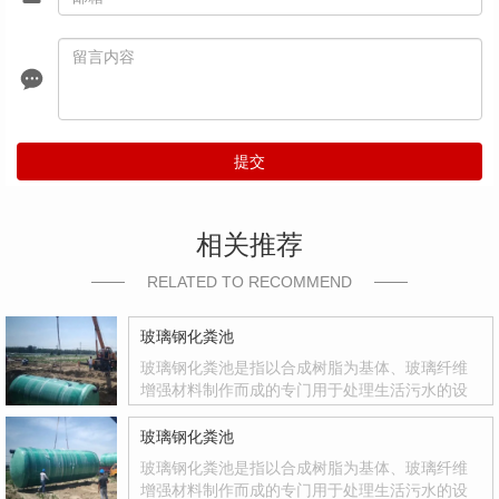
提交
相关推荐
RELATED TO RECOMMEND
玻璃钢化粪池
玻璃钢化粪池是指以合成树脂为基体、玻璃纤维
增强材料制作而成的专门用于处理生活污水的设
备。玻璃钢化粪池是国家积极推广的复合材料产
品，其质量轻、强度高、韧性好、耐腐蚀、色彩
玻璃钢化粪池
鲜艳、光洁度达到镜面效果等优点
玻璃钢化粪池是指以合成树脂为基体、玻璃纤维
增强材料制作而成的专门用于处理生活污水的设