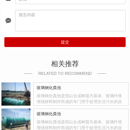
提交
相关推荐
RELATED TO RECOMMEND
玻璃钢化粪池
玻璃钢化粪池是指以合成树脂为基体、玻璃纤维
增强材料制作而成的专门用于处理生活污水的设
备。玻璃钢化粪池是国家积极推广的复合材料产
品，其质量轻、强度高、韧性好、耐腐蚀、色彩
玻璃钢化粪池
鲜艳、光洁度达到镜面效果等优点
玻璃钢化粪池是指以合成树脂为基体、玻璃纤维
增强材料制作而成的专门用于处理生活污水的设