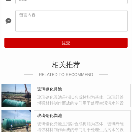
提交
相关推荐
RELATED TO RECOMMEND
玻璃钢化粪池
玻璃钢化粪池是指以合成树脂为基体、玻璃纤维
增强材料制作而成的专门用于处理生活污水的设
备。玻璃钢化粪池是国家积极推广的复合材料产
品，其质量轻、强度高、韧性好、耐腐蚀、色彩
玻璃钢化粪池
鲜艳、光洁度达到镜面效果等优点
玻璃钢化粪池是指以合成树脂为基体、玻璃纤维
增强材料制作而成的专门用于处理生活污水的设