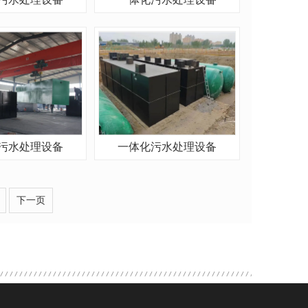
污水处理设备
一体化污水处理设备
下一页