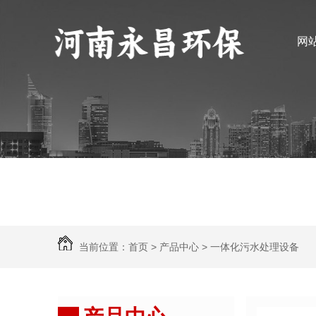
网
当前位置：
首页
>
产品中心
>
一体化污水处理设备