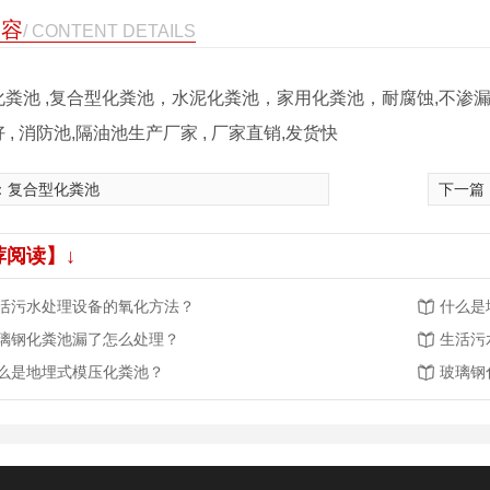
内容
/ CONTENT DETAILS
粪池 ,复合型化粪池，水泥化粪池，家用化粪池，耐腐蚀,不渗漏,寿
 , 消防池,隔油池生产厂家 , 厂家直销,发货快
：
复合型化粪池
下一篇
荐阅读】↓
活污水处理设备的氧化方法？
什么是
璃钢化粪池漏了怎么处理？
生活污
么是地埋式模压化粪池？
玻璃钢