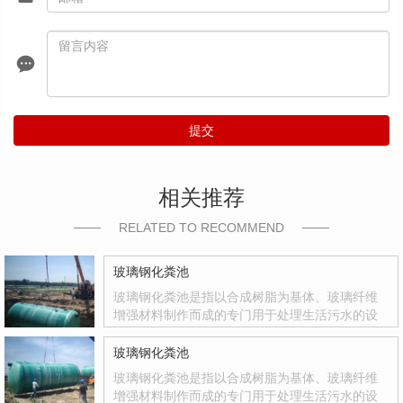
提交
相关推荐
RELATED TO RECOMMEND
玻璃钢化粪池
玻璃钢化粪池是指以合成树脂为基体、玻璃纤维
增强材料制作而成的专门用于处理生活污水的设
备。玻璃钢化粪池是国家积极推广的复合材料产
品，其质量轻、强度高、韧性好、耐腐蚀、色彩
玻璃钢化粪池
鲜艳、光洁度达到镜面效果等优点
玻璃钢化粪池是指以合成树脂为基体、玻璃纤维
增强材料制作而成的专门用于处理生活污水的设