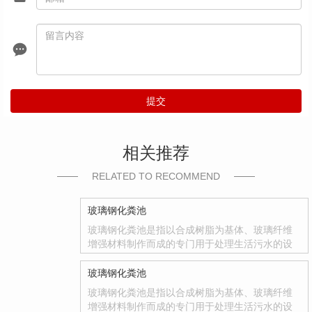
提交
相关推荐
RELATED TO RECOMMEND
玻璃钢化粪池
玻璃钢化粪池是指以合成树脂为基体、玻璃纤维
增强材料制作而成的专门用于处理生活污水的设
备。玻璃钢化粪池是国家积极推广的复合材料产
品，其质量轻、强度高、韧性好、耐腐蚀、色彩
玻璃钢化粪池
鲜艳、光洁度达到镜面效果等优点
玻璃钢化粪池是指以合成树脂为基体、玻璃纤维
增强材料制作而成的专门用于处理生活污水的设