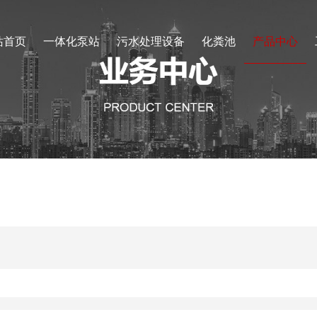
站首页
一体化泵站
污水处理设备
化粪池
产品中心