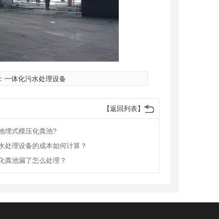
：
一体化污水处理设备
【返回列表】
地埋式模压化粪池?
水处理设备的成本如何计算？
化粪池漏了怎么处理？