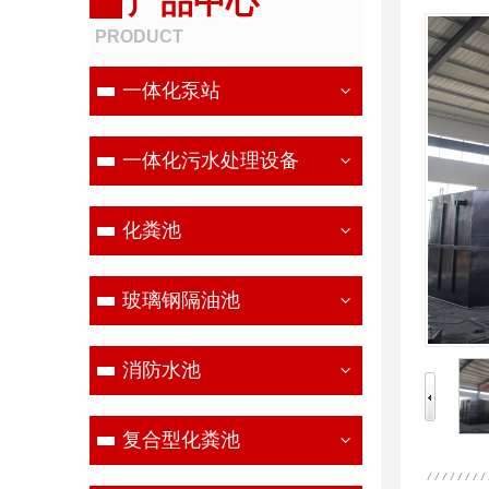
产品中心
PRODUCT
一体化泵站
一体化污水处理设备
化粪池
玻璃钢隔油池
消防水池
复合型化粪池