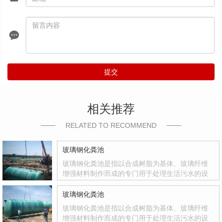
提交
相关推荐
RELATED TO RECOMMEND
玻璃钢化粪池
玻璃钢化粪池是指以合成树脂为基体、玻璃纤维
增强材料制作而成的专门用于处理生活污水的设
备。玻璃钢化粪池是国家积极推广的复合材料产
品，其质量轻、强度高、韧性好、耐腐蚀、色彩
玻璃钢化粪池
鲜艳、光洁度达到镜面效果等优点
玻璃钢化粪池是指以合成树脂为基体、玻璃纤维
增强材料制作而成的专门用于处理生活污水的设