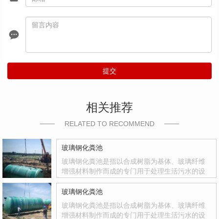
提交
相关推荐
RELATED TO RECOMMEND
玻璃钢化粪池
玻璃钢化粪池是指以合成树脂为基体、玻璃纤维
增强材料制作而成的专门用于处理生活污水的设
备。玻璃钢化粪池是国家积极推广的复合材料产
品，其质量轻、强度高、韧性好、耐腐蚀、色彩
玻璃钢化粪池
鲜艳、光洁度达到镜面效果等优点
玻璃钢化粪池是指以合成树脂为基体、玻璃纤维
增强材料制作而成的专门用于处理生活污水的设