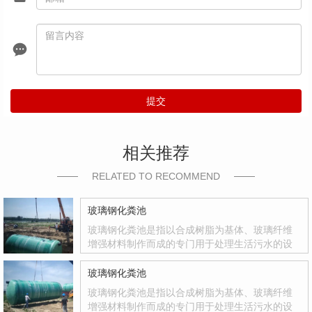
提交
相关推荐
RELATED TO RECOMMEND
玻璃钢化粪池
玻璃钢化粪池是指以合成树脂为基体、玻璃纤维
增强材料制作而成的专门用于处理生活污水的设
备。玻璃钢化粪池是国家积极推广的复合材料产
品，其质量轻、强度高、韧性好、耐腐蚀、色彩
玻璃钢化粪池
鲜艳、光洁度达到镜面效果等优点
玻璃钢化粪池是指以合成树脂为基体、玻璃纤维
增强材料制作而成的专门用于处理生活污水的设