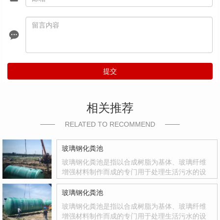
提交
相关推荐
RELATED TO RECOMMEND
玻璃钢化粪池
玻璃钢化粪池是指以合成树脂为基体、玻璃纤维
增强材料制作而成的专门用于处理生活污水的设
备。玻璃钢化粪池是国家积极推广的复合材料产
品，其质量轻、强度高、韧性好、耐腐蚀、色彩
玻璃钢化粪池
鲜艳、光洁度达到镜面效果等优点
玻璃钢化粪池是指以合成树脂为基体、玻璃纤维
增强材料制作而成的专门用于处理生活污水的设