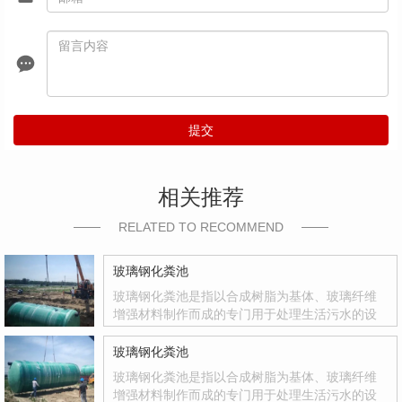
提交
相关推荐
RELATED TO RECOMMEND
玻璃钢化粪池
玻璃钢化粪池是指以合成树脂为基体、玻璃纤维
增强材料制作而成的专门用于处理生活污水的设
备。玻璃钢化粪池是国家积极推广的复合材料产
品，其质量轻、强度高、韧性好、耐腐蚀、色彩
玻璃钢化粪池
鲜艳、光洁度达到镜面效果等优点
玻璃钢化粪池是指以合成树脂为基体、玻璃纤维
增强材料制作而成的专门用于处理生活污水的设