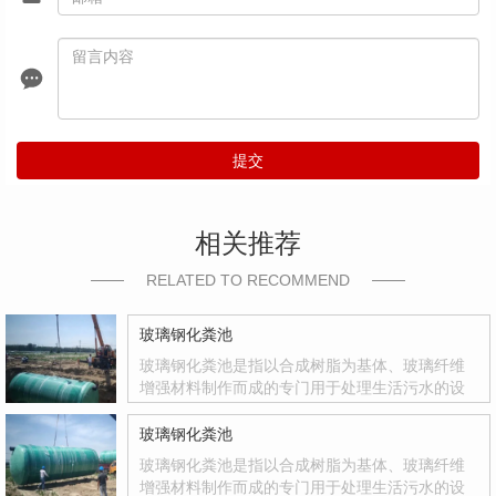
提交
相关推荐
RELATED TO RECOMMEND
玻璃钢化粪池
玻璃钢化粪池是指以合成树脂为基体、玻璃纤维
增强材料制作而成的专门用于处理生活污水的设
备。玻璃钢化粪池是国家积极推广的复合材料产
品，其质量轻、强度高、韧性好、耐腐蚀、色彩
玻璃钢化粪池
鲜艳、光洁度达到镜面效果等优点
玻璃钢化粪池是指以合成树脂为基体、玻璃纤维
增强材料制作而成的专门用于处理生活污水的设