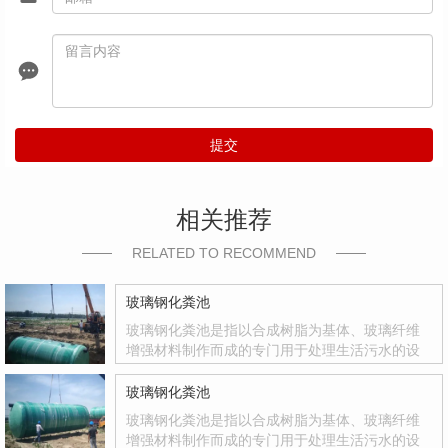
提交
相关推荐
RELATED TO RECOMMEND
玻璃钢化粪池
玻璃钢化粪池是指以合成树脂为基体、玻璃纤维
增强材料制作而成的专门用于处理生活污水的设
备。玻璃钢化粪池是国家积极推广的复合材料产
品，其质量轻、强度高、韧性好、耐腐蚀、色彩
玻璃钢化粪池
鲜艳、光洁度达到镜面效果等优点
玻璃钢化粪池是指以合成树脂为基体、玻璃纤维
增强材料制作而成的专门用于处理生活污水的设