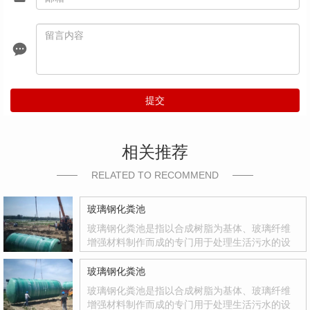
提交
相关推荐
RELATED TO RECOMMEND
玻璃钢化粪池
玻璃钢化粪池是指以合成树脂为基体、玻璃纤维
增强材料制作而成的专门用于处理生活污水的设
备。玻璃钢化粪池是国家积极推广的复合材料产
品，其质量轻、强度高、韧性好、耐腐蚀、色彩
玻璃钢化粪池
鲜艳、光洁度达到镜面效果等优点
玻璃钢化粪池是指以合成树脂为基体、玻璃纤维
增强材料制作而成的专门用于处理生活污水的设