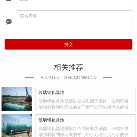
提交
相关推荐
RELATED TO RECOMMEND
玻璃钢化粪池
玻璃钢化粪池是指以合成树脂为基体、玻璃纤维
增强材料制作而成的专门用于处理生活污水的设
备。玻璃钢化粪池是国家积极推广的复合材料产
品，其质量轻、强度高、韧性好、耐腐蚀、色彩
玻璃钢化粪池
鲜艳、光洁度达到镜面效果等优点
玻璃钢化粪池是指以合成树脂为基体、玻璃纤维
增强材料制作而成的专门用于处理生活污水的设