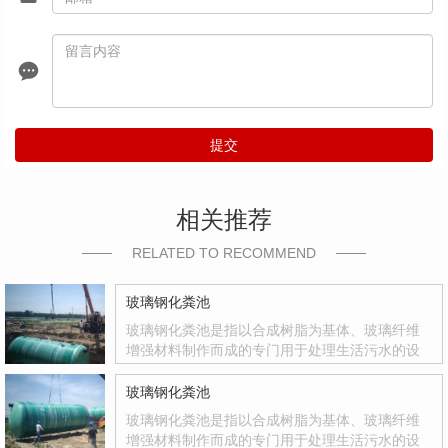
提交
相关推荐
RELATED TO RECOMMEND
玻璃钢化粪池
玻璃钢化粪池是指以合成树脂为基体、玻璃纤维
增强材料制作而成的专门用于处理生活污水的设
备。玻璃钢化粪池是国家积极推广的复合材料产
品，其质量轻、强度高、韧性好、耐腐蚀、色彩
玻璃钢化粪池
鲜艳、光洁度达到镜面效果等优点
玻璃钢化粪池是指以合成树脂为基体、玻璃纤维
增强材料制作而成的专门用于处理生活污水的设