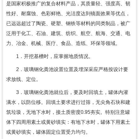
是国家积极推广的复合材料产品，其质量轻、强度高、韧
性好、耐腐蚀、色彩鲜艳、光洁度达到镜面效果等优点，
已远远超过了陶瓷、硬塑、钢铁等材料的同类制品，被广
泛用于化工、石油、建筑、纺织、航空、航海、交通、电
力、冶金、机械、医疗、食品、造纸、环保等领域。
1．开挖基槽时，应掌握地质情况。
2．玻璃钢化粪池设置位置及埋深采应严格按设计要
求放线、定位。
3．玻璃钢化粪池就位后，要及时回填土，罐体内灌
满水，以防位移。回填土要求进行过筛，无尖角石块和建
筑垃圾，无地下水时，接土质密度0.95夯实。特别注意罐
体下四周用素土或黄砂填实：有地下水时，罐体下用素土
或黄砂填实，罐体固定位置受力均匀。