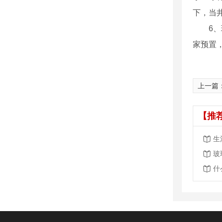
下，当
6、玻
家预置，
上一篇
【推
生
玻
什