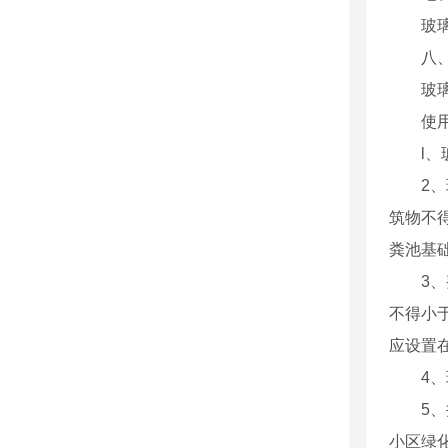
玻璃钢
八、无
玻璃钢
使用
l、玻
2、玻
筑物不
粪池基
3、整
不得小
应设置
4、玻
5、井
小区绿