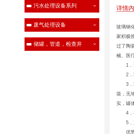
污水处理设备系列
详情
废气处理设备
玻璃钢
家积极
储罐，管道，检查井
过了陶
械、医
1．开
2．玻
3．玻
圾，无
实，罐
4．在
5．施
优