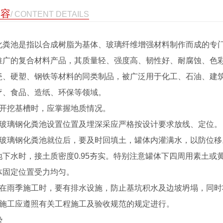
内容
/ CONTENT DETAILS
化粪池是指以合成树脂为基体、玻璃纤维增强材料制作而成的专
推广的复合材料产品，其质量轻、强度高、韧性好、耐腐蚀、色
瓷、硬塑、钢铁等材料的同类制品，被广泛用于化工、石油、建
疗、食品、造纸、环保等领域。
挖基槽时，应掌握地质情况。
璃钢化粪池设置位置及埋深采应严格按设计要求放线、定位。
璃钢化粪池就位后，要及时回填土，罐体内灌满水，以防位移
地下水时，接土质密度0.95夯实。特别注意罐体下四周用素土
体固定位置受力均匀。
雨季施工时，要有排水设施，防止基坑积水及边坡坍塌，同时
工应遵照有关工程施工及验收规范的规定进行。
势