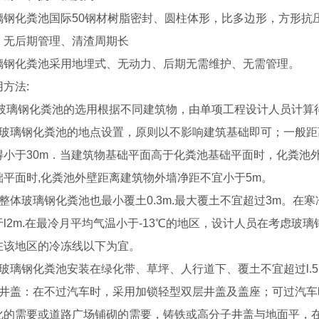
化粪池国际50钢材树脂密封、圆柱体形，比多边形，方形抗
后期管理、清渣周期长
化粪池采用地埋式、无动力、后期无需维护、无需管理。
方法:
璃钢化粪池的选用根据不同建筑物，由单项工程设计人员计算
璃钢化粪池的地点设置，原则以不影响建筑基础即可；一般距离
得小于30m．当建筑物基础平面高于化粪池基础平面时，化粪池外
础平面时,化粪池外壁距离建筑物外墙净距不宜小于5m。
体玻璃钢化粪池也最小覆土0.3m.最大覆土不宜超过3m。在寒
于l2m.在最冷月平均气温小于-13℃的地区，设计人员在考虑玻
在该地区的冷冻线以下为宜。
璃钢化粪池安装在绿化带、草坪、人行道下、覆土不宜超过l.5
盖：在不过汽车时，采用加锁轻型双层井盖及盖座；可过汽车
化的需要或道路广场铺砌的需要，铸铁或高分子井盖与地面平，