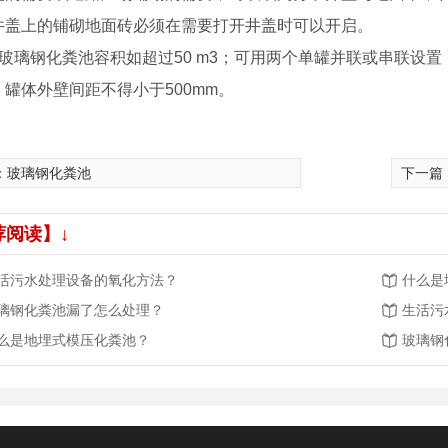
井盖上的铺砌地面砖必须在需要打开井盖时可以开启。
璃钢化粪池容积如超过50 m3；可用两个单罐并联或串联设置
罐体外壁间距不得小于500mm。
：
玻璃钢化粪池
下一篇
荐阅读】↓
活污水处理设备的氧化方法？
什么是
璃钢化粪池漏了怎么处理？
生活污
么是地埋式模压化粪池？
玻璃钢